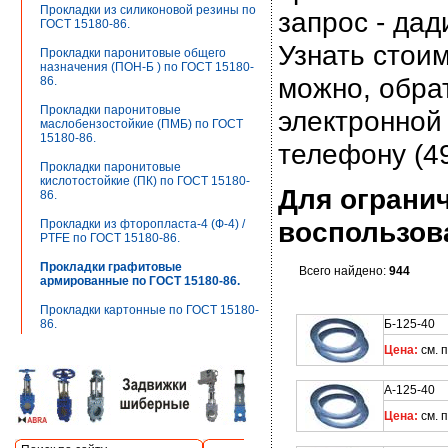
Прокладки из силиконовой резины по
запрос - да
ГОСТ 15180-86.
Узнать стои
Прокладки паронитовые общего
назначения (ПОН-Б ) по ГОСТ 15180-
можно, обра
86.
Прокладки паронитовые
электронной
маслобензостойкие (ПМБ) по ГОСТ
15180-86.
телефону (49
Прокладки паронитовые
кислотостойкие (ПК) по ГОСТ 15180-
Для ограни
86.
воспользов
Прокладки из фторопласта-4 (Ф-4) /
PTFE по ГОСТ 15180-86.
Прокладки графитовые
Всего найдено:
944
армированные по ГОСТ 15180-86.
Прокладки картонные по ГОСТ 15180-
86.
Б-125-40 
Цена:
см. 
А-125-40 
Цена:
см. 