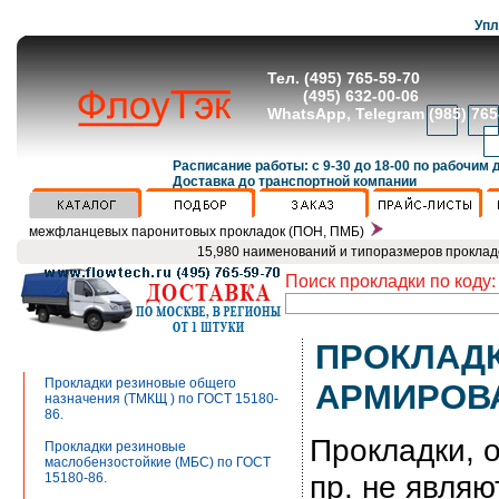
Упл
Тел. (495) 765-59-70
(495) 632-00-06
WhatsApp, Telegram (985) 76
Расписание работы: с 9-30 до 18-00 по рабочим 
Доставка до транспортной компании
межфланцевых паронитовых прокладок (ПОН, ПМБ)
15,980 наименований и типоразмеров проклад
Поиск прокладки по коду:
ПРОКЛАД
Прокладки резиновые общего
АРМИРОВА
назначения (ТМКЩ ) по ГОСТ 15180-
86.
Прокладки, 
Прокладки резиновые
маслобензостойкие (МБС) по ГОСТ
пр. не являю
15180-86.